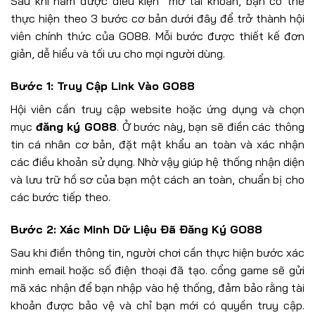
Sau khi nắm được điều kiện mở tài khoản, bạn có thể
thực hiện theo 3 bước cơ bản dưới đây để trở thành hội
viên chính thức của GO88. Mỗi bước được thiết kế đơn
giản, dễ hiểu và tối ưu cho mọi người dùng.
Bước 1: Truy Cập Link Vào GO88
Hội viên cần truy cập website hoặc ứng dụng và chọn
mục
đăng ký GO88
. Ở bước này, bạn sẽ điền các thông
tin cá nhân cơ bản, đặt mật khẩu an toàn và xác nhận
các điều khoản sử dụng. Nhờ vậy giúp hệ thống nhận diện
và lưu trữ hồ sơ của bạn một cách an toàn, chuẩn bị cho
các bước tiếp theo.
Bước 2: Xác Minh Dữ Liệu Đã Đăng Ký GO88
Sau khi điền thông tin, người chơi cần thực hiện bước xác
minh email hoặc số điện thoại đã tạo. cổng game sẽ gửi
mã xác nhận để bạn nhập vào hệ thống, đảm bảo rằng tài
khoản được bảo vệ và chỉ bạn mới có quyền truy cập.