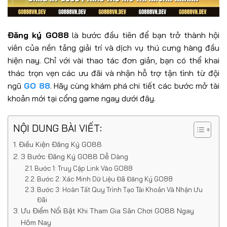
Đăng ký GO88
là bước đầu tiên để bạn trở thành hội
viên của nền tảng giải trí và dịch vụ thú cưng hàng đầu
hiện nay. Chỉ với vài thao tác đơn giản, bạn có thể khai
thác trọn vẹn các ưu đãi và nhận hỗ trợ tận tình từ đội
ngũ
GO 88
. Hãy cùng khám phá chi tiết các bước mở tài
khoản mới tại cổng game ngay dưới đây.
NỘI DUNG BÀI VIẾT:
Điều Kiện Đăng Ký GO88
3 Bước Đăng Ký GO88 Dễ Dàng
Bước 1: Truy Cập Link Vào GO88
Bước 2: Xác Minh Dữ Liệu Đã Đăng Ký GO88
Bước 3: Hoàn Tất Quy Trình Tạo Tài Khoản Và Nhận Ưu
Đãi
Ưu Điểm Nổi Bật Khi Tham Gia Sân Chơi GO88 Ngay
Hôm Nay