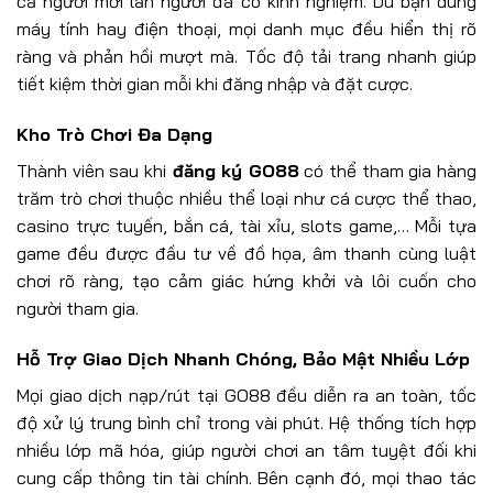
cả người mới lẫn người đã có kinh nghiệm. Dù bạn dùng
máy tính hay điện thoại, mọi danh mục đều hiển thị rõ
ràng và phản hồi mượt mà. Tốc độ tải trang nhanh giúp
tiết kiệm thời gian mỗi khi đăng nhập và đặt cược.
Kho Trò Chơi Đa Dạng
Thành viên sau khi
đăng ký GO88
có thể tham gia hàng
trăm trò chơi thuộc nhiều thể loại như cá cược thể thao,
casino trực tuyến, bắn cá, tài xỉu, slots game,… Mỗi tựa
game đều được đầu tư về đồ họa, âm thanh cùng luật
chơi rõ ràng, tạo cảm giác hứng khởi và lôi cuốn cho
người tham gia.
Hỗ Trợ Giao Dịch Nhanh Chóng, Bảo Mật Nhiều Lớp
Mọi giao dịch nạp/rút tại GO88 đều diễn ra an toàn, tốc
độ xử lý trung bình chỉ trong vài phút. Hệ thống tích hợp
nhiều lớp mã hóa, giúp người chơi an tâm tuyệt đối khi
cung cấp thông tin tài chính. Bên cạnh đó, mọi thao tác