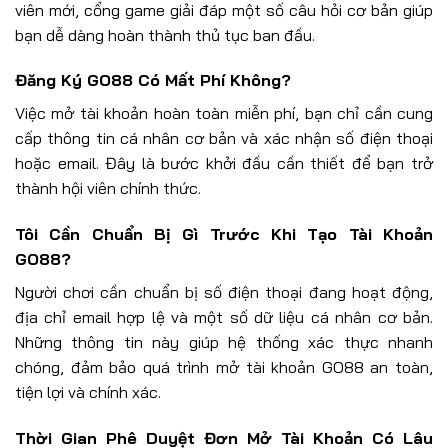
viên mới, cổng game giải đáp một số câu hỏi cơ bản giúp
bạn dễ dàng hoàn thành thủ tục ban đầu.
Đăng Ký GO88 Có Mất Phí Không?
Việc mở tài khoản hoàn toàn miễn phí, bạn chỉ cần cung
cấp thông tin cá nhân cơ bản và xác nhận số điện thoại
hoặc email. Đây là bước khởi đầu cần thiết để bạn trở
thành hội viên chính thức.
Tôi Cần Chuẩn Bị Gì Trước Khi Tạo Tài Khoản
GO88?
Người chơi cần chuẩn bị số điện thoại đang hoạt động,
địa chỉ email hợp lệ và một số dữ liệu cá nhân cơ bản.
Những thông tin này giúp hệ thống xác thực nhanh
chóng, đảm bảo quá trình mở tài khoản GO88 an toàn,
tiện lợi và chính xác.
Thời Gian Phê Duyệt Đơn Mở Tài Khoản Có Lâu