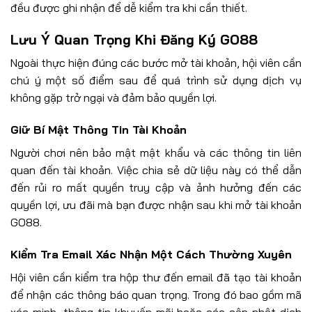
đều được ghi nhận để dễ kiểm tra khi cần thiết.
Lưu Ý Quan Trọng Khi Đăng Ký GO88
Ngoài thực hiện đúng các bước mở tài khoản, hội viên cần
chú ý một số điểm sau để quá trình sử dụng dịch vụ
không gặp trở ngại và đảm bảo quyền lợi.
Giữ Bí Mật Thông Tin Tài Khoản
Người chơi nên bảo mật mật khẩu và các thông tin liên
quan đến tài khoản. Việc chia sẻ dữ liệu này có thể dẫn
đến rủi ro mất quyền truy cập và ảnh hưởng đến các
quyền lợi, ưu đãi mà bạn được nhận sau khi mở tài khoản
GO88.
Kiểm Tra Email Xác Nhận Một Cách Thường Xuyên
Hội viên cần kiểm tra hộp thư đến email đã tạo tài khoản
để nhận các thông báo quan trọng. Trong đó bao gồm mã
xác minh, thông tin khuyến mãi hoặc các cập nhật dịch