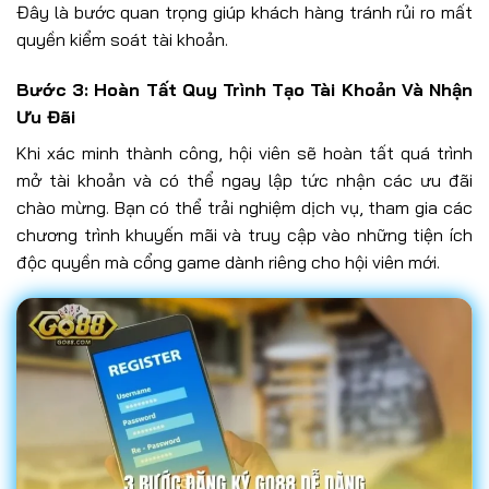
Đây là bước quan trọng giúp khách hàng tránh rủi ro mất
quyền kiểm soát tài khoản.
Bước 3: Hoàn Tất Quy Trình Tạo Tài Khoản Và Nhận
Ưu Đãi
Khi xác minh thành công, hội viên sẽ hoàn tất quá trình
mở tài khoản và có thể ngay lập tức nhận các ưu đãi
chào mừng. Bạn có thể trải nghiệm dịch vụ, tham gia các
chương trình khuyến mãi và truy cập vào những tiện ích
độc quyền mà cổng game dành riêng cho hội viên mới.