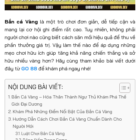
Bắn cá Vàng
là một trò chơi đơn giản, dễ tiếp cận và
mang lại cơ hội ghi điểm rất cao. Tuy nhiên, không phải
người chơi nào cũng biết cách săn mồi hiệu quả để thu về
phần thưởng giá trị. Vậy làm thế nào để áp dụng những
mẹo chơi hữu ích giúp tăng khả năng chiến thắng và sở
hữu nhiều vàng hơn? Hãy cùng tham khảo bài viết dưới
đây từ
GO 88
để khám phá ngay nhé!
NỘI DUNG BÀI VIẾT:
Bắn Cá Vàng – Hóa Thân Thành Ngư Thủ Khám Phá Thế
Giới Đại Dương
Khám Phá Những Điểm Nổi Bật Của Bắn Cá Vàng
Hướng Dẫn Cách Chơi Bắn Cá Vàng Chuẩn Dành Cho
Người Mới
Luật Chơi Bắn Cá Vàng
Bảng Điểm Trong Game