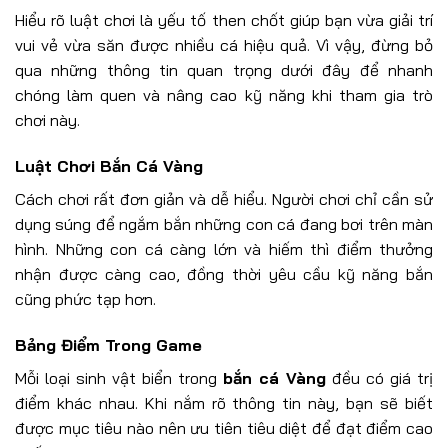
Hiểu rõ luật chơi là yếu tố then chốt giúp bạn vừa giải trí
vui vẻ vừa săn được nhiều cá hiệu quả. Vì vậy, đừng bỏ
qua những thông tin quan trọng dưới đây để nhanh
chóng làm quen và nâng cao kỹ năng khi tham gia trò
chơi này.
Luật Chơi Bắn Cá Vàng
Cách chơi rất đơn giản và dễ hiểu. Người chơi chỉ cần sử
dụng súng để ngắm bắn những con cá đang bơi trên màn
hình. Những con cá càng lớn và hiếm thì điểm thưởng
nhận được càng cao, đồng thời yêu cầu kỹ năng bắn
cũng phức tạp hơn.
Bảng Điểm Trong Game
Mỗi loại sinh vật biển trong
bắn cá Vàng
đều có giá trị
điểm khác nhau. Khi nắm rõ thông tin này, bạn sẽ biết
được mục tiêu nào nên ưu tiên tiêu diệt để đạt điểm cao