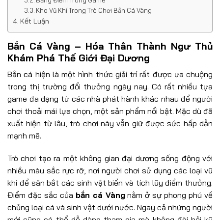
Kho Vũ Khí Trong Trò Chơi Bắn Cá Vàng
Kết Luận
Bắn Cá Vàng – Hóa Thân Thành Ngư Thủ
Khám Phá Thế Giới Đại Dương
Bắn cá hiện là một hình thức giải trí rất được ưa chuộng
trong thị trường đổi thưởng ngày nay. Có rất nhiều tựa
game đa dạng từ các nhà phát hành khác nhau để người
chơi thoải mái lựa chọn, một sản phẩm nổi bật. Mặc dù đã
xuất hiện từ lâu, trò chơi này vẫn giữ được sức hấp dẫn
mạnh mẽ.
Trò chơi tạo ra một không gian đại dương sống động với
nhiều màu sắc rực rỡ, nơi người chơi sử dụng các loại vũ
khí để săn bắt các sinh vật biển và tích lũy điểm thưởng.
Điểm đặc sắc của
bắn cá Vàng
nằm ở sự phong phú về
chủng loại cá và sinh vật dưới nước. Ngay cả những người
mới cũng có thể dễ dàng tham gia mà không đòi hỏi kỹ