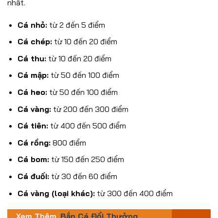
nhất.
Cá nhỏ:
từ 2 đến 5 điểm
Cá chép:
từ 10 đến 20 điểm
Cá thu:
từ 10 đến 20 điểm
Cá mập:
từ 50 đến 100 điểm
Cá heo:
từ 50 đến 100 điểm
Cá vàng:
từ 200 đến 300 điểm
Cá tiên:
từ 400 đến 500 điểm
Cá rồng:
800 điểm
Cá bom:
từ 150 đến 250 điểm
Cá đuối:
từ 30 đến 60 điểm
Cá vàng (loại khác):
từ 300 đến 400 điểm
Xem Thêm
Bắn Cá Đổi Thưởng