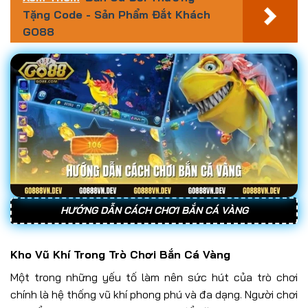
Tặng Code - Sản Phẩm Đắt Khách
GO88
HƯỚNG DẪN CÁCH CHƠI
BẮN CÁ VÀNG
Kho Vũ Khí Trong Trò Chơi Bắn Cá Vàng
Một trong những yếu tố làm nên sức hút của trò chơi
chính là hệ thống vũ khí phong phú và đa dạng. Người chơi