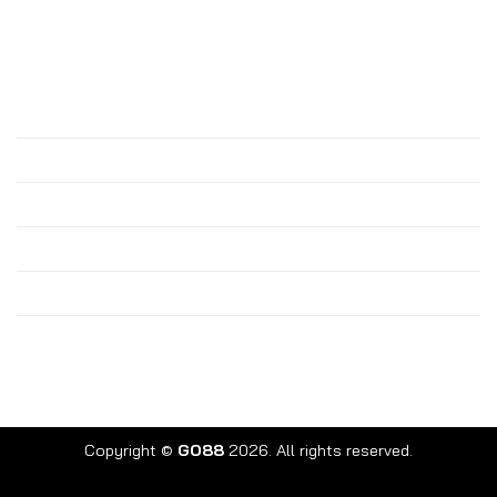
Thông Tin Liên Hệ
Liên Hệ GO88
CEO Đinh Hùng Đoàn
Quyền Riêng Tư
Chính Sách Bảo Mật GO88
Chơi Có Trách Nhiệm
Điều Khoản Điều Kiện
Copyright ©
GO88
2026
. All rights reserved.