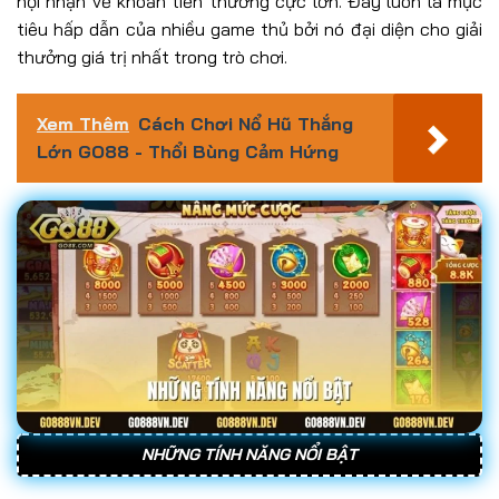
hội nhận về khoản tiền thưởng cực lớn. Đây luôn là mục
tiêu hấp dẫn của nhiều game thủ bởi nó đại diện cho giải
thưởng giá trị nhất trong trò chơi.
Xem Thêm
Cách Chơi Nổ Hũ Thắng
Lớn GO88 - Thổi Bùng Cảm Hứng
NHỮNG TÍNH NĂNG NỔI BẬT