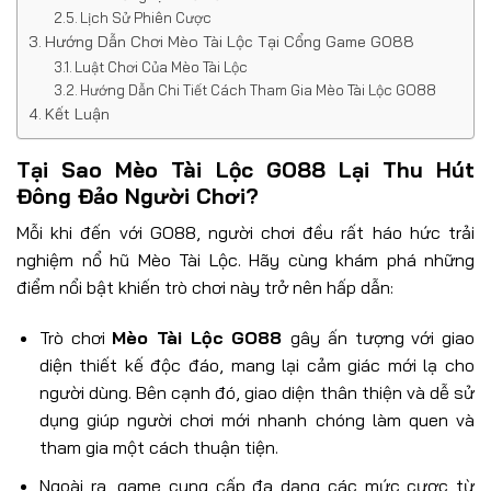
Lịch Sử Phiên Cược
Hướng Dẫn Chơi Mèo Tài Lộc Tại Cổng Game GO88
Luật Chơi Của Mèo Tài Lộc
Hướng Dẫn Chi Tiết Cách Tham Gia Mèo Tài Lộc GO88
Kết Luận
Tại Sao Mèo Tài Lộc GO88 Lại Thu Hút
Đông Đảo Người Chơi?
Mỗi khi đến với GO88, người chơi đều rất háo hức trải
nghiệm nổ hũ Mèo Tài Lộc. Hãy cùng khám phá những
điểm nổi bật khiến trò chơi này trở nên hấp dẫn:
Trò chơi
Mèo Tài Lộc GO88
gây ấn tượng với giao
diện thiết kế độc đáo, mang lại cảm giác mới lạ cho
người dùng. Bên cạnh đó, giao diện thân thiện và dễ sử
dụng giúp người chơi mới nhanh chóng làm quen và
tham gia một cách thuận tiện.
Ngoài ra, game cung cấp đa dạng các mức cược từ