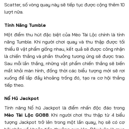
Scatter, số vòng quay này sẽ tiếp tục được cộng thêm 10
lượt nữa.
Tính Năng Tumble
Một điểm thu hút đặc biệt của Mèo Tài Lộc chính là tính
năng Tumble. Khi người chơi quay và thu thập được tối
thiểu 8 vật phẩm giống nhau, kết quả sẽ được công nhận
là chiến thắng và phần thưởng tương ứng sẽ được trao.
Sau mỗi lần thắng, những vật phẩm chiến thắng sẽ biến
mất khỏi màn hình, đồng thời các biểu tượng mới sẽ rơi
xuống để lấp đầy khoảng trống đó, tạo ra cơ hội thắng
tiếp theo.
Nổ Hũ Jackpot
Tính năng Nổ hũ Jackpot là điểm nhấn độc đáo trong
Mèo Tài Lộc GO88
. Khi người chơi thu thập từ 4 biểu
tượng Jackpot trở lên trong một lần quay, họ sẽ có cơ