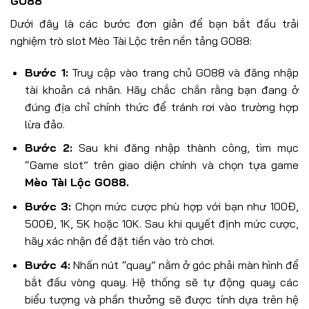
GO88
Dưới đây là các bước đơn giản để bạn bắt đầu trải
nghiệm trò slot Mèo Tài Lộc trên nền tảng GO88:
Bước 1:
Truy cập vào trang chủ GO88 và đăng nhập
tài khoản cá nhân. Hãy chắc chắn rằng bạn đang ở
đúng địa chỉ chính thức để tránh rơi vào trường hợp
lừa đảo.
Bước 2:
Sau khi đăng nhập thành công, tìm mục
“Game slot” trên giao diện chính và chọn tựa game
Mèo Tài Lộc GO88.
Bước 3:
Chọn mức cược phù hợp với bạn như 100Đ,
500Đ, 1K, 5K hoặc 10K. Sau khi quyết định mức cược,
hãy xác nhận để đặt tiền vào trò chơi.
Bước 4:
Nhấn nút “quay” nằm ở góc phải màn hình để
bắt đầu vòng quay. Hệ thống sẽ tự động quay các
biểu tượng và phần thưởng sẽ được tính dựa trên hệ