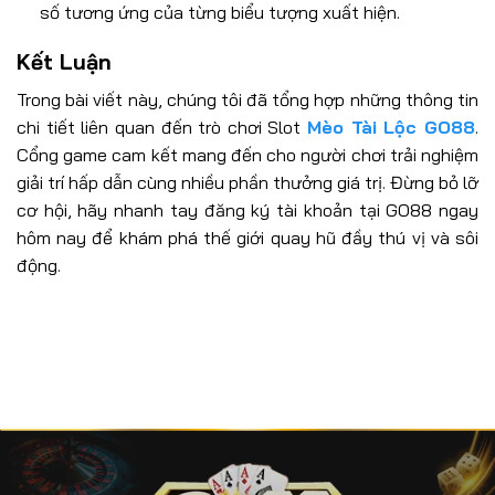
số tương ứng của từng biểu tượng xuất hiện.
Kết Luận
Trong bài viết này, chúng tôi đã tổng hợp những thông tin
chi tiết liên quan đến trò chơi Slot
Mèo Tài Lộc GO88
.
Cổng game cam kết mang đến cho người chơi trải nghiệm
giải trí hấp dẫn cùng nhiều phần thưởng giá trị. Đừng bỏ lỡ
cơ hội, hãy nhanh tay đăng ký tài khoản tại GO88 ngay
hôm nay để khám phá thế giới quay hũ đầy thú vị và sôi
động.