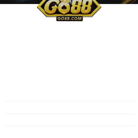
GO88
là cổng game giải trí trực tuyến hàng đầu Việt
Nam, hội tụ đầy đủ các siêu phẩm như Casino, Game Bài,
Nổ Hũ, Bắn Cá và Thể Thao – mang đến trải nghiệm đỉnh
cao, an toàn và rút thưởng siêu tốc.
Chuyên Mục
Game Bài Đổi Thưởng
Nổ Hũ
Bắn Cá
Hướng Dẫn