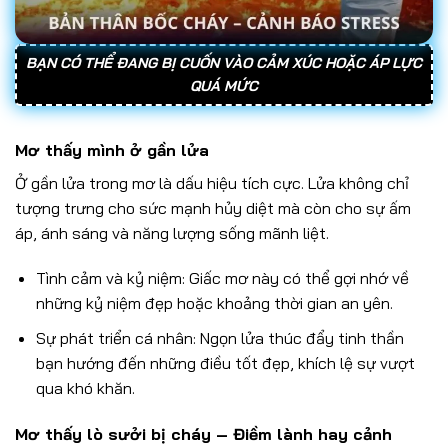
BẠN CÓ THỂ ĐANG BỊ CUỐN VÀO CẢM XÚC HOẶC ÁP LỰC
QUÁ MỨC
Mơ thấy mình ở gần lửa
Ở gần lửa trong mơ là dấu hiệu tích cực. Lửa không chỉ
tượng trưng cho sức mạnh hủy diệt mà còn cho sự ấm
áp, ánh sáng và năng lượng sống mãnh liệt.
Tình cảm và kỷ niệm: Giấc mơ này có thể gợi nhớ về
những kỷ niệm đẹp hoặc khoảng thời gian an yên.
Sự phát triển cá nhân: Ngọn lửa thúc đẩy tinh thần
bạn hướng đến những điều tốt đẹp, khích lệ sự vượt
qua khó khăn.
Mơ thấy lò sưởi bị cháy – Điềm lành hay cảnh