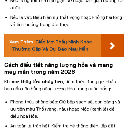
Nếu là người: Thể hiện giận dữ hoặc oán giận hướng tới
ai đó.
Nếu là vật: Biểu hiện sự thất vọng hoặc không hài lòng
về tình huống trong đời thực.
Xem Thêm
Giấc Mơ Thấy Mình Khóc
| Thường Gặp Và Dự Báo May Mắn
Cách điều tiết năng lượng hỏa và mang
may mắn trong năm 2026
Khi
mơ thấy lửa cháy lớn
, tiềm thức đang gợi nhắc
bạn cần cân bằng năng lượng Hỏa trong cuộc sống:
Phong thủy phòng bếp: Giữ bếp sạch sẽ, gọn gàng và
ưu tiên màu Thổ (vàng, nâu) hoặc Mộc (xanh lá) để
điều hòa Hỏa.
An toàn là trên hết: Kiểm tra hệ thống điện, lắp đặt