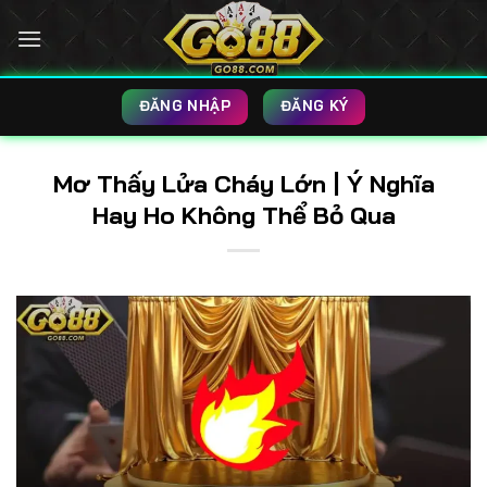
Bỏ
qua
nội
dung
ĐĂNG NHẬP
ĐĂNG KÝ
Mơ Thấy Lửa Cháy Lớn | Ý Nghĩa
Hay Ho Không Thể Bỏ Qua