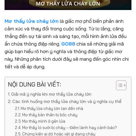
Mơ thấy lửa cháy lớn
là giấc mơ phổ biến phản ánh
cảm xúc và thay đổi trong cuộc sống. Từ lo lắng, căng
thẳng đến sự tái sinh và sáng tạo, mỗi hình ảnh lửa đều
ẩn chứa thông điệp riêng.
GO88
chia sẻ những giải mã
giúp bạn hiểu rõ hơn ý nghĩa và thông điệp từ giấc mơ
này. Những phân tích dưới đây sẽ mang đến góc nhìn chi
tiết và dễ áp dụng.
NỘI DUNG BÀI VIẾT:
Giải mã ý nghĩa khi mơ thấy lửa cháy lớn
Các tình huống mơ thấy lửa cháy lớn và ý nghĩa cụ thể
Mơ thấy lửa cháy lớn lan đến nhà
Mơ thấy bản thân bị bốc cháy
Mơ thấy mình ở gần lửa
Mơ thấy lò sưởi bị cháy – Điềm lành hay cảnh báo?
Chứng kiến ai đó hoặc vật gì đang cháy