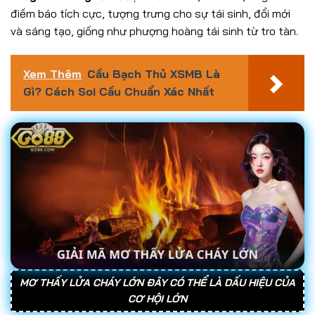
điềm báo tích cực, tượng trưng cho sự tái sinh, đổi mới
và sáng tạo, giống như phượng hoàng tái sinh từ tro tàn.
Xem Thêm
Cầu Bạch Thủ XSMB Là
Gì? Cách Soi Cầu Chuẩn Xác Nhất
MƠ THẤY LỬA CHÁY LỚN ĐÂY CÓ THỂ LÀ DẤU HIỆU CỦA
CƠ HỘI LỚN