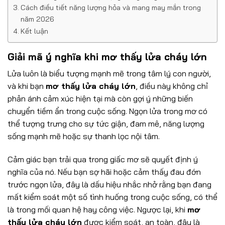
Cách điều tiết năng lượng hỏa và mang may mắn trong
năm 2026
Kết luận
Giải mã ý nghĩa khi mơ thấy lửa cháy lớn
Lửa luôn là biểu tượng mạnh mẽ trong tâm lý con người,
và khi bạn
mơ thấy lửa cháy lớn
, điều này không chỉ
phản ánh cảm xúc hiện tại mà còn gợi ý những biến
chuyển tiềm ẩn trong cuộc sống. Ngọn lửa trong mơ có
thể tượng trưng cho sự tức giận, đam mê, năng lượng
sống mạnh mẽ hoặc sự thanh lọc nội tâm.
Cảm giác bạn trải qua trong giấc mơ sẽ quyết định ý
nghĩa của nó. Nếu bạn sợ hãi hoặc cảm thấy đau đớn
trước ngọn lửa, đây là dấu hiệu nhắc nhở rằng bạn đang
mất kiểm soát một số tình huống trong cuộc sống, có thể
là trong mối quan hệ hay công việc. Ngược lại, khi
mơ
thấy lửa cháy lớn
được kiểm soát, an toàn, đây là