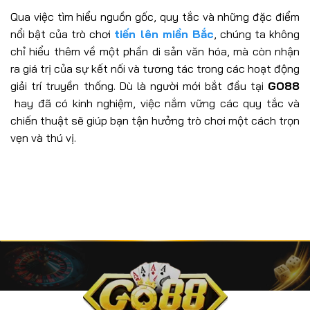
Qua việc tìm hiểu nguồn gốc, quy tắc và những đặc điểm
nổi bật của trò chơi
tiến lên miền Bắc
, chúng ta không
chỉ hiểu thêm về một phần di sản văn hóa, mà còn nhận
ra giá trị của sự kết nối và tương tác trong các hoạt động
giải trí truyền thống. Dù là người mới bắt đầu tại
GO88
hay đã có kinh nghiệm, việc nắm vững các quy tắc và
chiến thuật sẽ giúp bạn tận hưởng trò chơi một cách trọn
vẹn và thú vị.