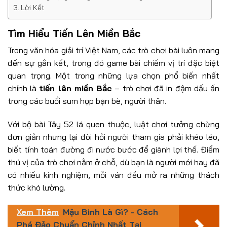
Lời Kết
Tìm Hiểu Tiến Lên Miền Bắc
Trong văn hóa giải trí Việt Nam, các trò chơi bài luôn mang
đến sự gắn kết, trong đó game bài chiếm vị trí đặc biệt
quan trọng. Một trong những lựa chọn phổ biến nhất
chính là
tiến lên miền Bắc
– trò chơi đã in đậm dấu ấn
trong các buổi sum họp bạn bè, người thân.
Với bộ bài Tây 52 lá quen thuộc, luật chơi tưởng chừng
đơn giản nhưng lại đòi hỏi người tham gia phải khéo léo,
biết tính toán đường đi nước bước để giành lợi thế. Điểm
thú vị của trò chơi nằm ở chỗ, dù bạn là người mới hay đã
có nhiều kinh nghiệm, mỗi ván đều mở ra những thách
thức khó lường.
Xem Thêm
Mậu Binh Là Gì? - Cách
Phá Đảo Chuẩn Chỉnh Nhất Tại