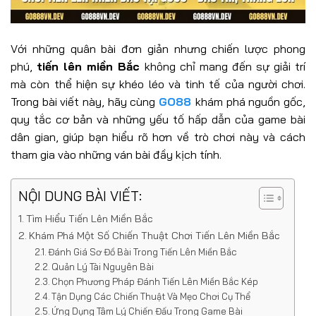
Với những quân bài đơn giản nhưng chiến lược phong
phú,
tiến lên miền Bắc
không chỉ mang đến sự giải trí
mà còn thể hiện sự khéo léo và tinh tế của người chơi.
Trong bài viết này, hãy cùng
GO88
khám phá nguồn gốc,
quy tắc cơ bản và những yếu tố hấp dẫn của game bài
dân gian, giúp bạn hiểu rõ hơn về trò chơi này và cách
tham gia vào những ván bài đầy kịch tính.
NỘI DUNG BÀI VIẾT:
Tìm Hiểu Tiến Lên Miền Bắc
Khám Phá Một Số Chiến Thuật Chơi Tiến Lên Miền Bắc
Đánh Giá Sơ Đồ Bài Trong Tiến Lên Miền Bắc
Quản Lý Tài Nguyên Bài
Chọn Phương Pháp Đánh Tiến Lên Miền Bắc Kép
Tận Dụng Các Chiến Thuật Và Mẹo Chơi Cụ Thể
Ứng Dụng Tâm Lý Chiến Đấu Trong Game Bài