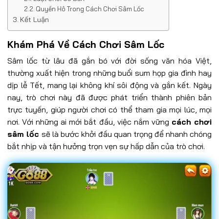
Quyền Hô Trong Cách Chơi Sâm Lốc
Kết Luận
Khám Phá Về Cách Chơi Sâm Lốc
Sâm lốc từ lâu đã gắn bó với đời sống văn hóa Việt,
thường xuất hiện trong những buổi sum họp gia đình hay
dịp lễ Tết, mang lại không khí sôi động và gắn kết. Ngày
nay, trò chơi này đã được phát triển thành phiên bản
trực tuyến, giúp người chơi có thể tham gia mọi lúc, mọi
nơi. Với những ai mới bắt đầu, việc nắm vững
cách chơi
sâm lốc
sẽ là bước khởi đầu quan trọng để nhanh chóng
bắt nhịp và tận hưởng trọn vẹn sự hấp dẫn của trò chơi.