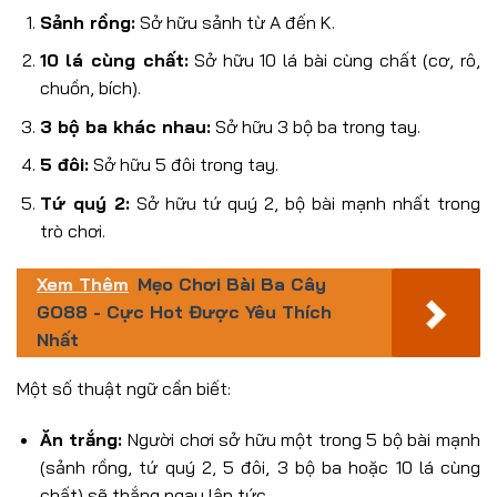
Sảnh rồng:
Sở hữu sảnh từ A đến K.
10 lá cùng chất:
Sở hữu 10 lá bài cùng chất (cơ, rô,
chuồn, bích).
3 bộ ba khác nhau:
Sở hữu 3 bộ ba trong tay.
5 đôi:
Sở hữu 5 đôi trong tay.
Tứ quý 2:
Sở hữu tứ quý 2, bộ bài mạnh nhất trong
trò chơi.
Xem Thêm
Mẹo Chơi Bài Ba Cây
GO88 - Cực Hot Được Yêu Thích
Nhất
Một số thuật ngữ cần biết:
Ăn trắng:
Người chơi sở hữu một trong 5 bộ bài mạnh
(sảnh rồng, tứ quý 2, 5 đôi, 3 bộ ba hoặc 10 lá cùng
chất) sẽ thắng ngay lập tức.