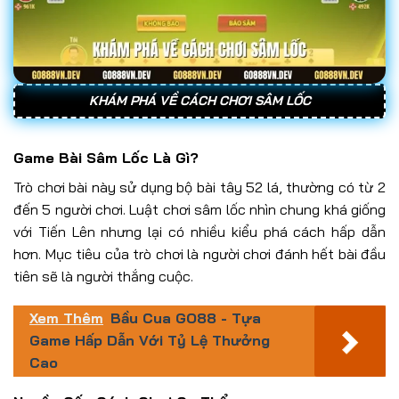
KHÁM PHÁ VỀ
CÁCH CHƠI SÂM LỐC
Game Bài Sâm Lốc Là Gì?
Trò chơi bài này sử dụng bộ bài tây 52 lá, thường có từ 2
đến 5 người chơi. Luật chơi sâm lốc nhìn chung khá giống
với Tiến Lên nhưng lại có nhiều kiểu phá cách hấp dẫn
hơn. Mục tiêu của trò chơi là người chơi đánh hết bài đầu
tiên sẽ là người thắng cuộc.
Xem Thêm
Bầu Cua GO88 - Tựa
Game Hấp Dẫn Với Tỷ Lệ Thưởng
Cao