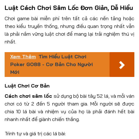
Luật Cách Chơi Sâm Lốc Đơn Giản, Dễ Hiểu
Chơi game bài miễn phí trên tất cả các nền tảng hoặc
theo kiểu truyền thống, nhưng điều quan trọng nhất vẫn
là phải nắm vững luật chơi để mang lại trải nghiệm thú vị
nhất.
Xem Thêm
Tìm Hiểu Luật Chơi
Poker GO88 - Cơ Bản Cho Người
Mới
Luật Chơi Cơ Bản
Cách chơi sâm lốc
sử dụng bộ bài tây 52 lá, và mỗi ván
chơi có từ 2 đến 5 người tham gia. Mỗi người sẽ được
chia 10 lá bài và nhiệm vụ của họ là phải đánh hết bài
nhanh nhất để giành chiến thắng.
Trình tự và giá trị các lá bài: